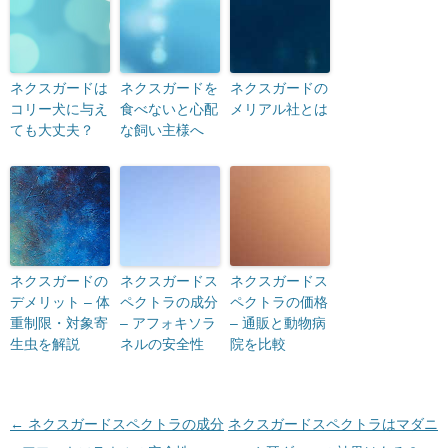
ネクスガードは
ネクスガードを
ネクスガードの
コリー犬に与え
食べないと心配
メリアル社とは
ても大丈夫？
な飼い主様へ
ネクスガードの
ネクスガードス
ネクスガードス
デメリット – 体
ペクトラの成分
ペクトラの価格
重制限・対象寄
– アフォキソラ
– 通販と動物病
生虫を解説
ネルの安全性
院を比較
投稿ナビゲーション
←
ネクスガードスペクトラの成分
ネクスガードスペクトラはマダニ