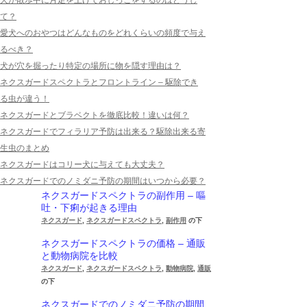
犬が散歩中に片足を上げておしっこをするのはどうし
て？
愛犬へのおやつはどんなものをどれくらいの頻度で与え
るべき？
犬が穴を掘ったり特定の場所に物を隠す理由は？
ネクスガードスペクトラとフロントライン – 駆除でき
る虫が違う！
ネクスガードとブラベクトを徹底比較！違いは何？
ネクスガードでフィラリア予防は出来る？駆除出来る寄
生虫のまとめ
ネクスガードはコリー犬に与えても大丈夫？
ネクスガードでのノミダニ予防の期間はいつから必要？
ネクスガードスペクトラの副作用 – 嘔
吐・下痢が起きる理由
ネクスガード
,
ネクスガードスペクトラ
,
副作用
の下
ネクスガードスペクトラの価格 – 通販
と動物病院を比較
ネクスガード
,
ネクスガードスペクトラ
,
動物病院
,
通販
の下
ネクスガードでのノミダニ予防の期間