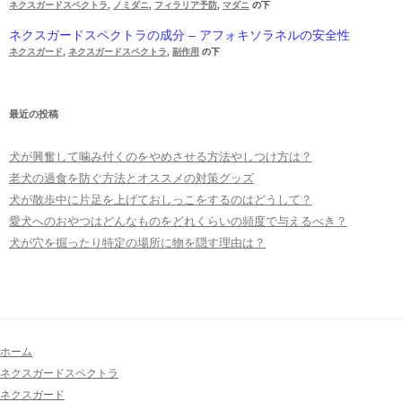
ネクスガードスペクトラ
,
ノミダニ
,
フィラリア予防
,
マダニ
の下
ネクスガードスペクトラの成分 – アフォキソラネルの安全性
ネクスガード
,
ネクスガードスペクトラ
,
副作用
の下
最近の投稿
犬が興奮して噛み付くのをやめさせる方法やしつけ方は？
老犬の過食を防ぐ方法とオススメの対策グッズ
犬が散歩中に片足を上げておしっこをするのはどうして？
愛犬へのおやつはどんなものをどれくらいの頻度で与えるべき？
犬が穴を掘ったり特定の場所に物を隠す理由は？
ホーム
ネクスガードスペクトラ
ネクスガード