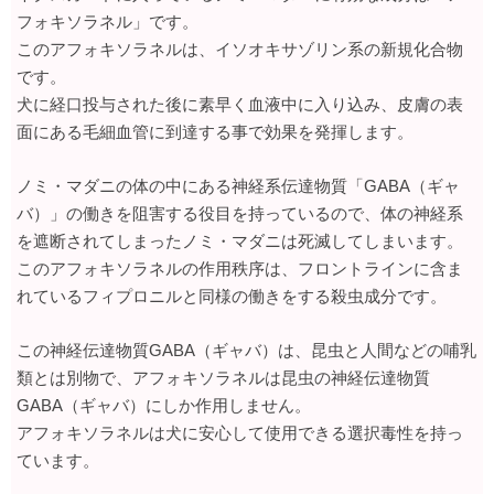
フォキソラネル」です。
このアフォキソラネルは、イソオキサゾリン系の新規化合物
です。
犬に経口投与された後に素早く血液中に入り込み、皮膚の表
面にある毛細血管に到達する事で効果を発揮します。
ノミ・マダニの体の中にある神経系伝達物質「GABA（ギャ
バ）」の働きを阻害する役目を持っているので、体の神経系
を遮断されてしまったノミ・マダニは死滅してしまいます。
このアフォキソラネルの作用秩序は、フロントラインに含ま
れているフィプロニルと同様の働きをする殺虫成分です。
この神経伝達物質GABA（ギャバ）は、昆虫と人間などの哺乳
類とは別物で、アフォキソラネルは昆虫の神経伝達物質
GABA（ギャバ）にしか作用しません。
アフォキソラネルは犬に安心して使用できる選択毒性を持っ
ています。