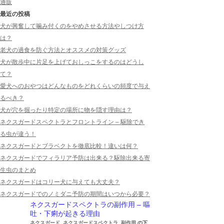
通販
最近の投稿
犬が興奮して噛み付くのをやめさせる方法やしつけ方
は？
老犬の過食を防ぐ方法とオススメの対策グッズ
犬が散歩中に片足を上げておしっこをするのはどうし
て？
愛犬へのおやつはどんなものをどれくらいの頻度で与え
るべき？
犬が穴を掘ったり特定の場所に物を隠す理由は？
ネクスガードスペクトラとフロントライン – 駆除でき
る虫が違う！
ネクスガードとブラベクトを徹底比較！違いは何？
ネクスガードでフィラリア予防は出来る？駆除出来る寄
生虫のまとめ
ネクスガードはコリー犬に与えても大丈夫？
ネクスガードでのノミダニ予防の期間はいつから必要？
ネクスガードスペクトラの副作用 – 嘔
吐・下痢が起きる理由
ネクスガード
,
ネクスガードスペクトラ
,
副作用
の下