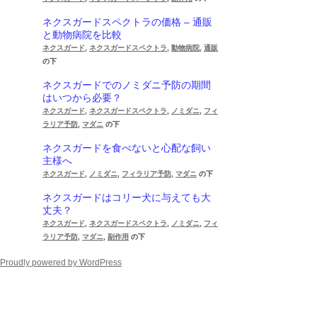
ネクスガードスペクトラの価格 – 通販
と動物病院を比較
ネクスガード
,
ネクスガードスペクトラ
,
動物病院
,
通販
の下
ネクスガードでのノミダニ予防の期間
はいつから必要？
ネクスガード
,
ネクスガードスペクトラ
,
ノミダニ
,
フィ
ラリア予防
,
マダニ
の下
ネクスガードを食べないと心配な飼い
主様へ
ネクスガード
,
ノミダニ
,
フィラリア予防
,
マダニ
の下
ネクスガードはコリー犬に与えても大
丈夫？
ネクスガード
,
ネクスガードスペクトラ
,
ノミダニ
,
フィ
ラリア予防
,
マダニ
,
副作用
の下
Proudly powered by WordPress