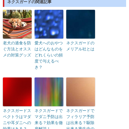
ネクスガードの関連記事
老犬の過食を防
愛犬へのおやつ
ネクスガードの
ぐ方法とオスス
はどんなものを
メリアル社とは
メの対策グッズ
どれくらいの頻
度で与えるべ
き？
ネクスガードス
ネクスガードで
ネクスガードで
ペクトラはマダ
マダニ予防は出
フィラリア予防
ニや耳ダニへの
来る？効果を徹
は出来る？駆除
効果はある？
底解説！
出来る寄生虫の