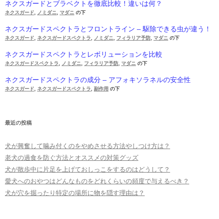
ネクスガードとブラベクトを徹底比較！違いは何？
ネクスガード
,
ノミダニ
,
マダニ
の下
ネクスガードスペクトラとフロントライン – 駆除できる虫が違う！
ネクスガード
,
ネクスガードスペクトラ
,
ノミダニ
,
フィラリア予防
,
マダニ
の下
ネクスガードスペクトラとレボリューションを比較
ネクスガードスペクトラ
,
ノミダニ
,
フィラリア予防
,
マダニ
の下
ネクスガードスペクトラの成分 – アフォキソラネルの安全性
ネクスガード
,
ネクスガードスペクトラ
,
副作用
の下
最近の投稿
犬が興奮して噛み付くのをやめさせる方法やしつけ方は？
老犬の過食を防ぐ方法とオススメの対策グッズ
犬が散歩中に片足を上げておしっこをするのはどうして？
愛犬へのおやつはどんなものをどれくらいの頻度で与えるべき？
犬が穴を掘ったり特定の場所に物を隠す理由は？