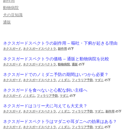
副作用
動物病院
犬の豆知識
通販
ネクスガードスペクトラの副作用 – 嘔吐・下痢が起きる理由
ネクスガード
,
ネクスガードスペクトラ
,
副作用
の下
ネクスガードスペクトラの価格 – 通販と動物病院を比較
ネクスガード
,
ネクスガードスペクトラ
,
動物病院
,
通販
の下
ネクスガードでのノミダニ予防の期間はいつから必要？
ネクスガード
,
ネクスガードスペクトラ
,
ノミダニ
,
フィラリア予防
,
マダニ
の下
ネクスガードを食べないと心配な飼い主様へ
ネクスガード
,
ノミダニ
,
フィラリア予防
,
マダニ
の下
ネクスガードはコリー犬に与えても大丈夫？
ネクスガード
,
ネクスガードスペクトラ
,
ノミダニ
,
フィラリア予防
,
マダニ
,
副作用
の下
ネクスガードスペクトラはマダニや耳ダニへの効果はある？
ネクスガード
,
ネクスガードスペクトラ
,
ノミダニ
,
フィラリア予防
,
マダニ
の下