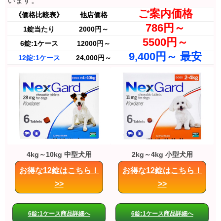
います。
ご案内価格
《価格比較表》
他店価格
786円～
1錠当たり
2000円～
5500円～
6錠:1ケース
12000円～
9,400円～ 最安
12錠:1ケース
24,000円～
4kg～10kg 中型犬用
2kg～4kg 小型犬用
お得な12錠はこちら！
お得な12錠はこちら！
>>
>>
6錠:1ケース商品詳細へ
6錠:1ケース商品詳細へ