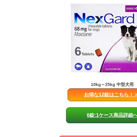
10kg～25kg 中型犬用
お得な12錠はこちら！ >
6錠:1ケース商品詳細