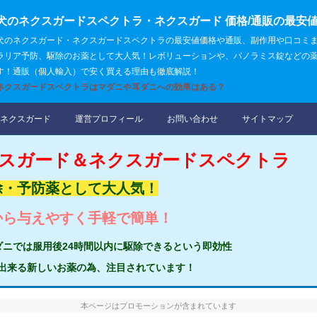
犬のネクスガードスペクトラ・ネクスガード 価格/通販の最安値
犬のネクスガード・ネクスガードスペクトラの最安値価格や通販、副作用や口コミ
ラリア予防、駆除のお薬として大人気！レボリューションや、パノラミス錠などの
す！通販（個人輸入）で安く買える理由も徹底解説！
ネクスガードスペクトラはマダニや耳ダニへの効果はある？
コンテンツへスキップ
ネクスガード
運営プロフィール
お問い合わせ
サイトマップ
クスガード＆ネクスガードスペクトラ
除・予防薬として大人気！
から与えやすく手軽で簡単！
ダニでは服用後24時間以内に駆除できるという即効性
出来る新しいお薬の為、注目されています！
本ページはプロモーションが含まれています