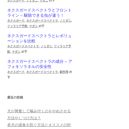
ネクスガード
,
ノミダニ
,
マダニ
の下
ネクスガードスペクトラとフロント
ライン – 駆除できる虫が違う！
ネクスガード
,
ネクスガードスペクトラ
,
ノミダニ
,
フィラリア予防
,
マダニ
の下
ネクスガードスペクトラとレボリュ
ーションを比較
ネクスガードスペクトラ
,
ノミダニ
,
フィラリア予
防
,
マダニ
の下
ネクスガードスペクトラの成分 – ア
フォキソラネルの安全性
ネクスガード
,
ネクスガードスペクトラ
,
副作用
の
下
最近の投稿
犬が興奮して噛み付くのをやめさせる
方法やしつけ方は？
老犬の過食を防ぐ方法とオススメの対