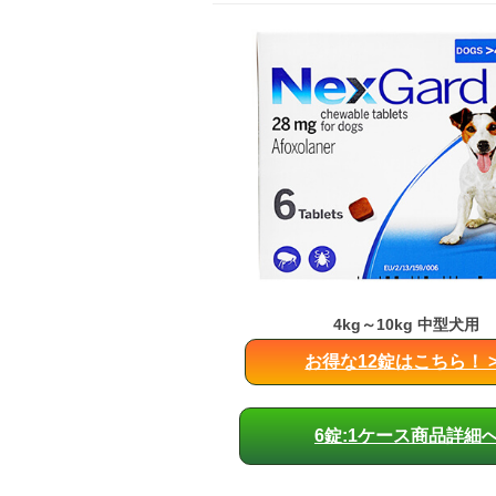
4kg～10kg 中型犬用
お得な12錠はこちら！ >
6錠:1ケース商品詳細