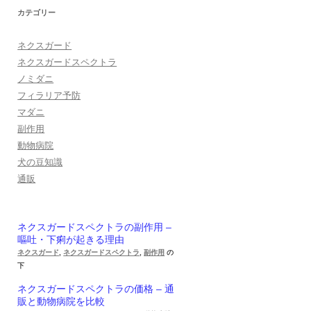
カテゴリー
ネクスガード
ネクスガードスペクトラ
ノミダニ
フィラリア予防
マダニ
副作用
動物病院
犬の豆知識
通販
ネクスガードスペクトラの副作用 –
嘔吐・下痢が起きる理由
ネクスガード
,
ネクスガードスペクトラ
,
副作用
の
下
ネクスガードスペクトラの価格 – 通
販と動物病院を比較