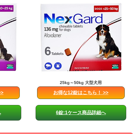
25kg～50kg 大型犬用
>
お得な12錠はこちら！ >>
へ
6錠:1ケース商品詳細へ