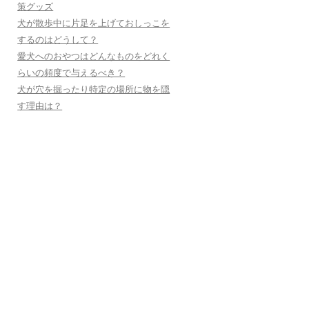
策グッズ
犬が散歩中に片足を上げておしっこを
するのはどうして？
愛犬へのおやつはどんなものをどれく
らいの頻度で与えるべき？
犬が穴を掘ったり特定の場所に物を隠
す理由は？