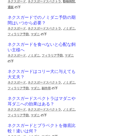
ネクスガード
,
ネクスガードスペクトラ
,
動物病院
,
通販
の下
ネクスガードでのノミダニ予防の期
間はいつから必要？
ネクスガード
,
ネクスガードスペクトラ
,
ノミダニ
,
フィラリア予防
,
マダニ
の下
ネクスガードを食べないと心配な飼
い主様へ
ネクスガード
,
ノミダニ
,
フィラリア予防
,
マダニ
の下
ネクスガードはコリー犬に与えても
大丈夫？
ネクスガード
,
ネクスガードスペクトラ
,
ノミダニ
,
フィラリア予防
,
マダニ
,
副作用
の下
ネクスガードスペクトラはマダニや
耳ダニへの効果はある？
ネクスガード
,
ネクスガードスペクトラ
,
ノミダニ
,
フィラリア予防
,
マダニ
の下
ネクスガードとブラベクトを徹底比
較！違いは何？